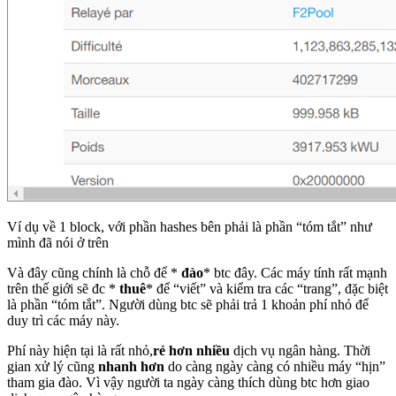
Ví dụ về 1 block, với phần hashes bên phải là phần “tóm tắt” như
mình đã nói ở trên
Và đây cũng chính là chỗ để *
đào
* btc đây. Các máy tính rất mạnh
trên thế giới sẽ đc *
thuê
* để “viết” và kiểm tra các “trang”, đặc biệt
là phần “tóm tắt”. Người dùng btc sẽ phải trả 1 khoản phí nhỏ để
duy trì các máy này.
Phí này hiện tại là rất nhỏ,
rẻ hơn nhiều
dịch vụ ngân hàng. Thời
gian xử lý cũng
nhanh hơn
do càng ngày càng có nhiều máy “hịn”
tham gia đào. Vì vậy người ta ngày càng thích dùng btc hơn giao