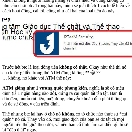
khiến không ít người hoang mang vì chưa hiểu và cũng không có
nhu cầu chơi btc. Trong bài này, mình sẽ giải thích 1 cách dễ hiểu về
cách hoạt động, cái lợi, cũng như cái hại của loại tiền ảo này.
Trước hết btc là loại đồng tiền
không có thật
. Okay như thế thì nó
chả khác gì tiền trong thẻ ATM đúng không ?? 😀 ??
… khồng, nó khác với ATM thế này:
ATM giống như 1 vương quốc phong kiến
, nghĩa là sẽ có triều
đình (là 1 ngân hàng nào đó), đứng ra cai quản tất tần tật. Bạn là
dân đen, muốn rút tiền, mở, đóng, chuyển khoản đều phải thông qua
và đc sự đồng ý của triều đình.
Thế nhưng btc lại hay ở chỗ nó
không
có tổ chức nào thực sự *cai
quản* nó cả. Thay vào đó, mọi giao dịch của bạn sẽ đc tất cả mọi
người trên thế giới theo dõi, và nếu bạn cố tình làm sai điều gì thì sẽ
bị “đào thải” ngay.