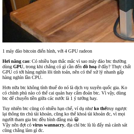
1 máy đào bitcoin điển hình, với 4 GPU radeon
Hơi nâng cao
: Có nhiều bạn thắc mắc vì sao máy đào btc thường
dùng
GPU
, trong khi chẳng có gì cần đến
đồ hoạ
ở đây? Thực chất
GPU có tới hàng nghìn lõi tính toán, nên có thể xử lý nhanh gấp
hàng nghìn lần CPU.
Hơn nữa btc không tính thuế do nó là dịch vụ xuyên quốc gia. Ko
có chính phủ nào có thể cai quản hay cấm đoán btc. Vì vậy, dùng
btc để chuyển tiền giữa các nước là 1 ý tưởng hay.
Tuy nhiên btc cũng có nhiều hạn chế, ví dụ như
ko thể
truy ngược
lại thông tin chủ tài khoản, cũng ko thể khoá tài khoản đc, vì mọi
người tham gia btc đều bình đẳng mà 😀
Vậy nên đợt có
virus wannacry
, địa chỉ btc lù lù đấy mà cảnh sát
cũng chẳng làm gì đc.