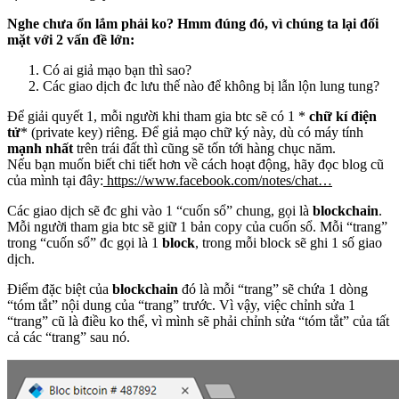
Nghe chưa ổn lắm phải ko?
Hmm đúng đó, vì chúng ta lại đối
mặt với 2 vấn đề lớn:
Có ai giả mạo bạn thì sao?
Các giao dịch đc lưu thế nào để không bị lẫn lộn lung tung?
Để giải quyết 1, mỗi người khi tham gia btc sẽ có 1 *
chữ kí điện
tử
* (private key) riêng. Để giả mạo chữ ký này, dù có máy tính
mạnh nhất
trên trái đất thì cũng sẽ tốn tới hàng chục năm.
Nếu bạn muốn biết chi tiết hơn về cách hoạt động, hãy đọc blog cũ
của mình tại đây:
https://www.facebook.com/notes/chat…
Các giao dịch sẽ đc ghi vào 1 “cuốn sổ” chung, gọi là
blockchain
.
Mỗi người tham gia btc sẽ giữ 1 bản copy của cuốn sổ. Mỗi “trang”
trong “cuốn sổ” đc gọi là 1
block
, trong mỗi block sẽ ghi 1 số giao
dịch.
Điểm đặc biệt của
blockchain
đó là mỗi “trang” sẽ chứa 1 dòng
“tóm tắt” nội dung của “trang” trước. Vì vậy, việc chỉnh sửa 1
“trang” cũ là điều ko thể, vì mình sẽ phải chỉnh sửa “tóm tắt” của tất
cả các “trang” sau nó.