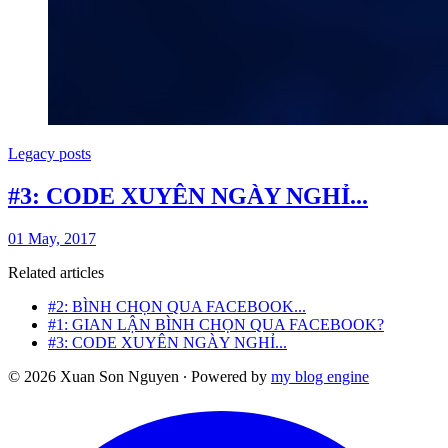
Legacy posts
#3: CODE XUYÊN NGÀY NGHỈ...
01 May, 2017
Related articles
#2: BÌNH CHỌN QUA FACEBOOK...
#1: GIAN LẬN BÌNH CHỌN QUA FACEBOOK?
#3: CODE XUYÊN NGÀY NGHỈ...
©
2026
Xuan Son Nguyen ∙ Powered by
my blog engine