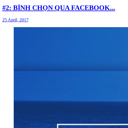
#2: BÌNH CHỌN QUA FACEBOOK...
25 April, 2017